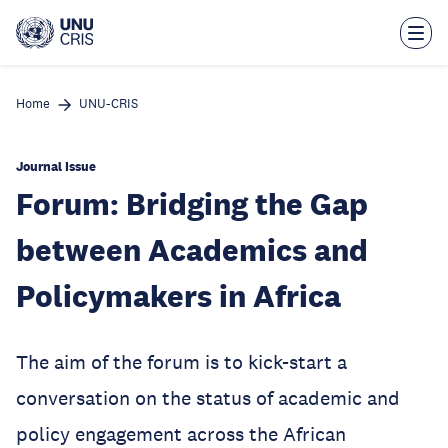
Skip
to
main
content
Home
UNU-CRIS
Journal Issue
Forum: Bridging the Gap
between Academics and
Policymakers in Africa
The aim of the forum is to kick-start a
conversation on the status of academic and
policy engagement across the African