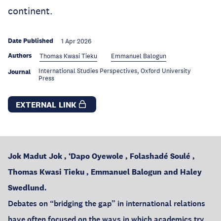
continent.
Date Published
1 Apr 2026
Authors
Thomas Kwasi Tieku
Emmanuel Balogun
International Studies Perspectives, Oxford University
Journal
Press
EXTERNAL LINK
Jok Madut Jok , ‘Dapo Oyewole , Folashadé Soulé ,
Thomas Kwasi Tieku , Emmanuel Balogun and Haley
Swedlund.
Debates on “bridging the gap” in international relations
have often focused on the ways in which academics try