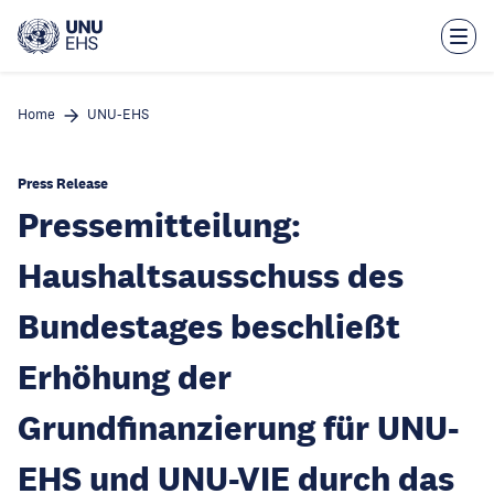
Skip
to
main
content
Home
UNU-EHS
Press Release
Pressemitteilung:
Haushaltsausschuss des
Bundestages beschließt
Erhöhung der
Grundfinanzierung für UNU-
EHS und UNU-VIE durch das